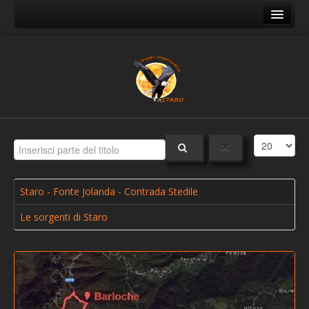
Home
Mappa del sito
Il Gruppo
Chi siamo - Contatti
Dove siamo
Foto
Staro un tempo
Staro - Fonte Jolanda - Contrada Stedile
Staro ai giorni nostri
Le sorgenti di Staro
Il Natale a Staro
Sentieri
Sentiero A - Staro - Staro Mille - Campogrosso
Sentiero B - Staro - Riva Staro - Busellati