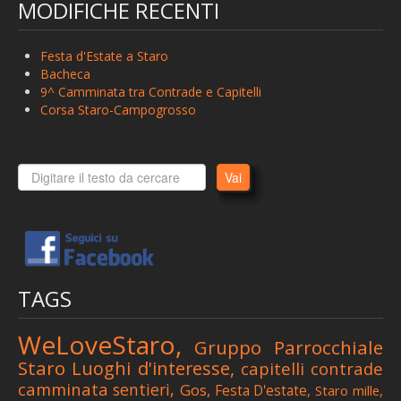
MODIFICHE RECENTI
> 14+1
> 3' Camminata tra contrade e capitelli
Festa d'Estate a Staro
> 4' Camminata tra contrade e capitelli
Bacheca
9^ Camminata tra Contrade e Capitelli
> L'ultimo pastore
Corsa Staro-Campogrosso
> 21° Trofeo d'Estate di Calcio
> 22° Pellegrinaggio della Madonna della Corona
Vai
> 5' Camminata tra contrade e capitelli
> 6' Camminata tra contrade e capitelli
> 7' Camminata tra contrade e capitelli
> 8' Camminata tra contrade e capitelli
TAGS
> I mercatini dello scoiattolo
WeLoveStaro,
Gruppo Parrocchiale
> 9' Camminata tra contrade e capitelli
Staro
Luoghi d'interesse,
capitelli
contrade
> 26° Corsa Staro-Campogrosso
camminata
sentieri,
Gos,
Festa D'estate,
Staro mille,