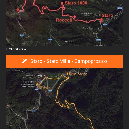
Sentiero C - Staro - Molin del Broca - Sericati -
Offiche
Sentiero D - Staro - Fonte Jolanda - Contrà Stedile
Sentiero E - Staro Mille - Ossario del Pasubio
Sentiero F - Contrà Gecchelini - Contrà Stedile -
Percorso A
Malunga
Staro - Staro Mille - Campogrosso
Eventi
Camminare, più salute divertendosi!
> Archivio iniziative passate
> Gita in val di Non e le sue bellezze
> Quattro passi nella storia...
> Festa della SS.Trinità
> La Valle dell'Agno nella Grande Guerra