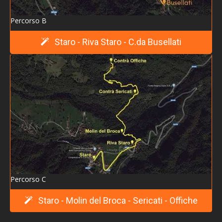
> Serata informativa - disostruzione pediatrica in
Percorso B
età infantile
> Che cosa resta?
Staro - Riva Staro - C.da Busellati
> Teatro in casa 2016 "Lavorar"
> Gita ai mercatini di Natale a Merano e Lagundo e
pranzo alla birreria Forst
> Calendario Eventi 2016
> Una montagna di meraviglie
> A spasso per il cielo
> Presentazione del libro: L'imboscata di Riva di
Staro
Percorso C
> Uccelli, dalle lagune ai monti
Staro - Molin del Broca - Sericati - Offiche
> Calendario eventi 2017