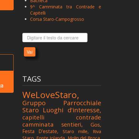
Bacheca
9^ Camminata tra Contrade e
Capitelli
Corsa Staro-Campogrosso
Vai
TAGS
-
ga
WeLoveStaro,
Gruppo Parrocchiale
Staro
Luoghi d'interesse,
capitelli
contrade
camminata
sentieri,
Gos,
Festa D'estate,
Staro mille,
Riva
Staro,
Fonte Jolanda,
Molin del Broca,