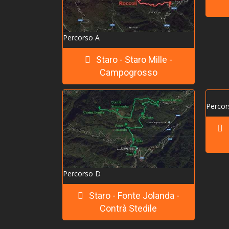
Percorso A
Staro - Staro Mille -
Campogrosso
Percor
Percorso D
Staro - Fonte Jolanda -
Contrà Stedile