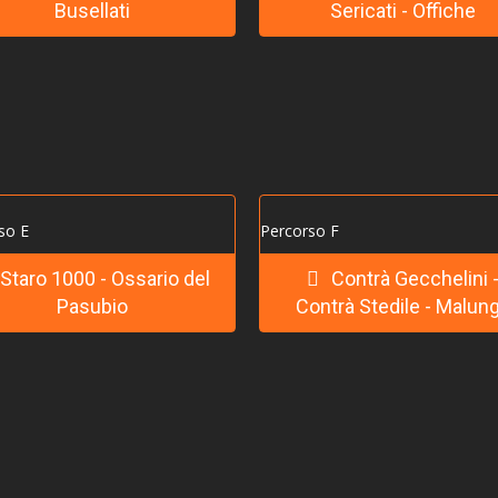
Busellati
Sericati - Offiche
so E
Percorso F
Staro 1000 - Ossario del
Contrà Gecchelini 
Pasubio
Contrà Stedile - Malun