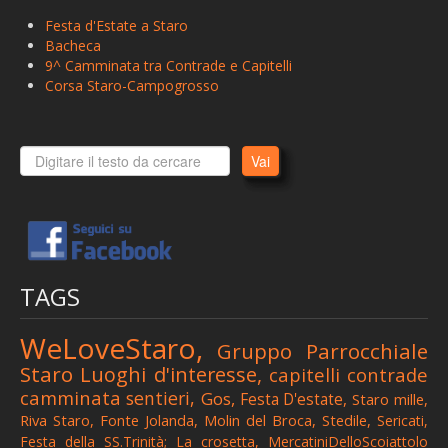
> 14+1
Festa d'Estate a Staro
> 3' Camminata tra contrade e capitelli
Bacheca
9^ Camminata tra Contrade e Capitelli
> 4' Camminata tra contrade e capitelli
Corsa Staro-Campogrosso
> L'ultimo pastore
> 21° Trofeo d'Estate di Calcio
Vai
> 22° Pellegrinaggio della Madonna della Corona
> 5' Camminata tra contrade e capitelli
> 6' Camminata tra contrade e capitelli
> 7' Camminata tra contrade e capitelli
TAGS
> 8' Camminata tra contrade e capitelli
WeLoveStaro,
Gruppo Parrocchiale
> I mercatini dello scoiattolo
Staro
Luoghi d'interesse,
capitelli
contrade
> 9' Camminata tra contrade e capitelli
camminata
sentieri,
Gos,
Festa D'estate,
Staro mille,
Riva Staro,
Fonte Jolanda,
Molin del Broca,
Stedile,
Sericati,
> 26° Corsa Staro-Campogrosso
Festa della SS.Trinità;
La crosetta,
MercatiniDelloScoiattolo