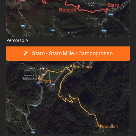
Sentiero C - Staro - Molin del Broca - Sericati -
Offiche
Sentiero D - Staro - Fonte Jolanda - Contrà Stedile
Sentiero E - Staro Mille - Ossario del Pasubio
Percorso A
Sentiero F - Contrà Gecchelini - Contrà Stedile -
Staro - Staro Mille - Campogrosso
Malunga
Eventi
Camminare, più salute divertendosi!
> Archivio iniziative passate
> Gita in val di Non e le sue bellezze
> Quattro passi nella storia...
> Festa della SS.Trinità
> La Valle dell'Agno nella Grande Guerra