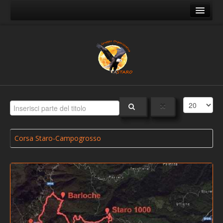
Home
Mappa del sito
Il Gruppo
Chi siamo - Contatti
Dove siamo
Foto
Staro un tempo
Corsa Staro-Campogrosso
Staro ai giorni nostri
Il Natale a Staro
Sentieri
Sentiero A - Staro - Staro Mille - Campogrosso
Sentiero B - Staro - Riva Staro - Busellati